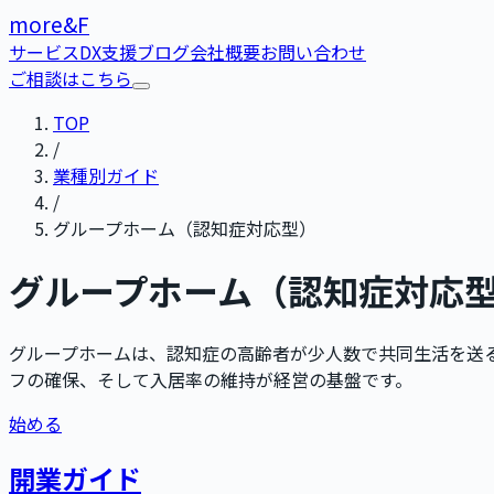
more
&
F
サービス
DX支援
ブログ
会社概要
お問い合わせ
ご相談はこちら
TOP
/
業種別ガイド
/
グループホーム（認知症対応型）
グループホーム（認知症対応
グループホームは、認知症の高齢者が少人数で共同生活を送
フの確保、そして入居率の維持が経営の基盤です。
始める
開業ガイド